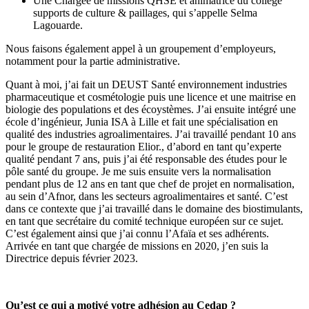
Une Chargée de missions QHSE et animatrice du collège
supports de culture & paillages, qui s’appelle Selma
Lagouarde.
Nous faisons également appel à un groupement d’employeurs,
notamment pour la partie administrative.
Quant à moi, j’ai fait un DEUST Santé environnement industries
pharmaceutique et cosmétologie puis une licence et une maitrise en
biologie des populations et des écoystèmes. J’ai ensuite intégré une
école d’ingénieur, Junia ISA à Lille et fait une spécialisation en
qualité des industries agroalimentaires. J’ai travaillé pendant 10 ans
pour le groupe de restauration Elior., d’abord en tant qu’experte
qualité pendant 7 ans, puis j’ai été responsable des études pour le
pôle santé du groupe. Je me suis ensuite vers la normalisation
pendant plus de 12 ans en tant que chef de projet en normalisation,
au sein d’Afnor, dans les secteurs agroalimentaires et santé. C’est
dans ce contexte que j’ai travaillé dans le domaine des biostimulants,
en tant que secrétaire du comité technique européen sur ce sujet.
C’est également ainsi que j’ai connu l’Afaïa et ses adhérents.
Arrivée en tant que chargée de missions en 2020, j’en suis la
Directrice depuis février 2023.
Qu’est ce qui a motivé votre adhésion au Cedap ?